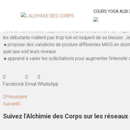
Comment proposer des postures Yoga po
COURS YOGA ALBI
Voilà un cas d’étude : apprend à adapter une posture de Yoga 
les débutants n’aillent pas trop loin et risquent de se blesse
🔸propose des variations de posture différentes MAIS en donnant
quel que soit leurs niveaux
🔸apprend à varier les sollicitations pour augmenter l’intensité
Facebook
Email
WhatsApp
Précédent
Suivant
Suivez l'Alchimie des Corps sur les réseaux