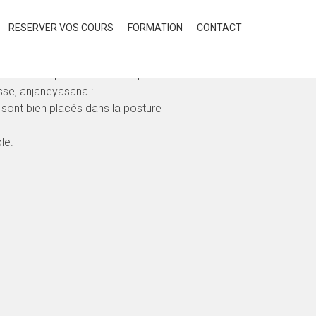
les débutants ?
RESERVER VOS COURS
FORMATION
CONTACT
pas dans la posture et pour que
sse, anjaneyasana :
s sont bien placés dans la posture
le.