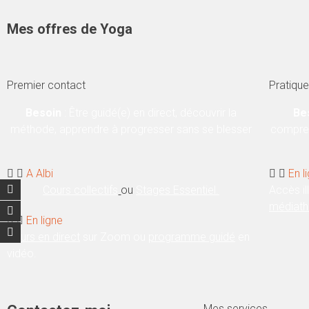
Mes offres de Yoga
Premier contact
Pratiqu
Besoin
:
Être guidé(e) en direct, découvrir la
Be
méthode, apprendre à progresser sans se blesser
compren
A Albi
En l
Cours collectifs
ou
Stages Essentiel.
Accès il
médiat
En ligne
Cours en direct
sur Zoom ou
programme guidé
en
vidéo.
Mes services