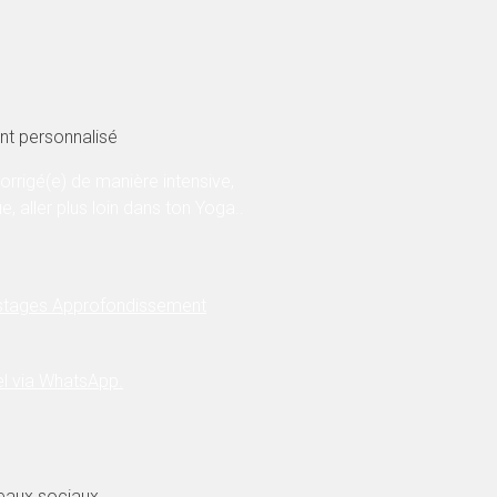
t personnalisé
corrigé(e) de manière intensive,
ue, aller plus loin dans ton Yoga..
 stages Approfondissement
el via WhatsApp.
eaux sociaux