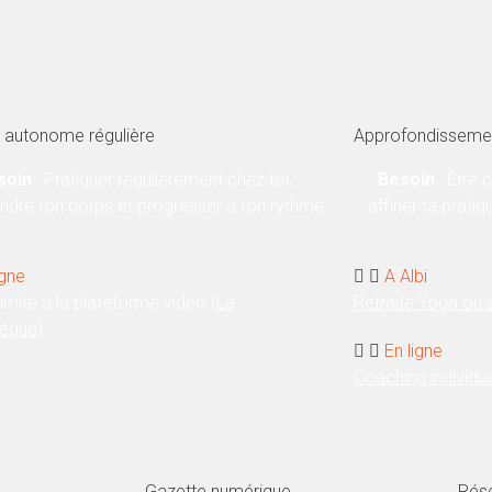
e autonome régulière
Approfondissemen
soin
: Pratiquer régulièrement chez toi,
Besoin
: Être 
dre ton corps et progresser à ton rythme.
affiner ta pratiq
igne
A Albi
limité à la plateforme vidéo (
La
Retraite Yoga ou
hèque
).
En ligne
Coaching individu
Gazette numérique
Rés