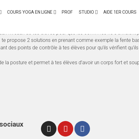
ur les confirmés sans mettre en danger 
COURS YOGA EN LIGNE
PROF
STUDIO
AIDE 1ER COURS
aux niveaux de tes élèves pour que les confirmés ne s’ennuient 
r. Je te propose 2 solutions en prenant comme exemple la fente ba
 des points de contrôle à tes élèves pour qu’ils vérifient qu’il
 de la posture et permet à tes élèves d’avoir un corps fort et soup
 sociaux