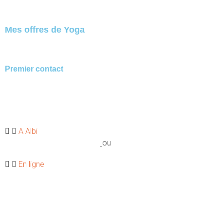
Mes offres de Yoga
Premier contact
Besoin
:
Être guidé(e) en direct, découvrir la méthode,
apprendre à progresser sans se blesser
A Albi
Cours collectifs
ou
Stages Essentiel.
En ligne
Cours en direct
sur Zoom ou
programme guidé
en vidéo.