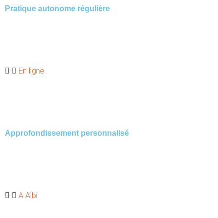
Pratique autonome régulière
Besoin
: Pratiquer régulièrement chez toi, comprendre ton
corps et progresser à ton rythme.
En ligne
Accès illimité à la plateforme vidéo (
La médiathèque
).
Approfondissement personnalisé
Besoin
: Être corrigé(e) de manière intensive, affiner ta
pratique, aller plus loin dans ton Yoga..
A Albi
Retraite Yoga ou stages Approfondissement