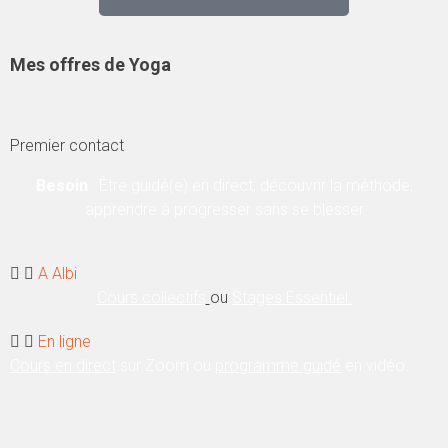
Mes offres de Yoga
Premier contact
Besoin
:
Être guidé(e) en direct, découvrir la méthode,
apprendre à progresser sans se blesser
A Albi
Cours collectifs
ou
Stages Essentiel.
En ligne
Cours en direct
sur Zoom ou
programme guidé
en vidéo.