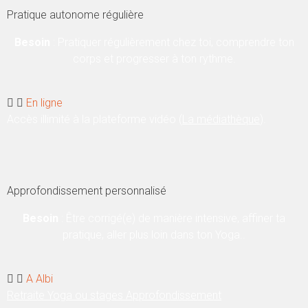
Pratique autonome régulière
Besoin
: Pratiquer régulièrement chez toi, comprendre ton
corps et progresser à ton rythme.
En ligne
Accès illimité à la plateforme vidéo (
La médiathèque
).
Approfondissement personnalisé
Besoin
: Être corrigé(e) de manière intensive, affiner ta
pratique, aller plus loin dans ton Yoga..
A Albi
Retraite Yoga ou stages Approfondissement