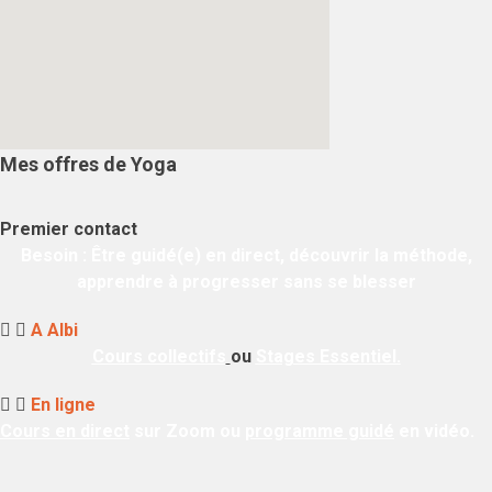
Mes offres de Yoga
Premier contact
Besoin
:
Être guidé(e) en direct, découvrir la méthode,
apprendre à progresser sans se blesser
A Albi
Cours collectifs
ou
Stages Essentiel.
En ligne
Cours en direct
sur Zoom ou
programme guidé
en vidéo.