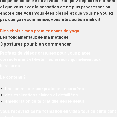
risque de blessure
ou si vous pratiquez depuis un moment
et que
vous avez la sensation de ne plus progresser
ou
encore que
vous vous êtes blessé et que vous ne voulez
pas que ça recommence
, vous êtes au bon endroit.
Bien choisir mon premier cours de yoga
Les fondamentaux de ma méthode
3 postures pour bien commencer
Profitez de vidéos gratuites pour vous placer
correctement et éviter les erreurs qui mènent aux
blessures.
Le contenu ?
les bases pour une pratique sécurisées
des explications claires et détaillées
amélioration de ta pratique dès le début
Vous recevrez cette formation en vidéo tout de suite dans