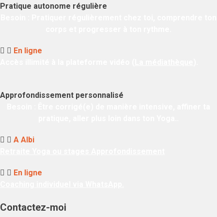
Pratique autonome régulière
Besoin
: Pratiquer régulièrement chez toi, comprendre ton
corps et progresser à ton rythme.
En ligne
Accès illimité à la plateforme vidéo (
La médiathèque
).
Approfondissement personnalisé
Besoin
: Être corrigé(e) de manière intensive, affiner ta
pratique, aller plus loin dans ton Yoga..
A Albi
Retraite Yoga ou stages Approfondissement
En ligne
Coaching individuel via WhatsApp.
Contactez-moi