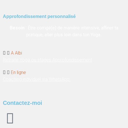
Approfondissement personnalisé
Besoin
: Être corrigé(e) de manière intensive, affiner ta
pratique, aller plus loin dans ton Yoga..
A Albi
Retraite Yoga ou stages Approfondissement
En ligne
Coaching individuel via WhatsApp.
Contactez-moi