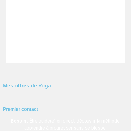
Mieux gérer votre anxiété, votre stress
?
Vérifier les réponses
Refaire le Quiz
Mes offres de Yoga
Premier contact
Besoin
:
Être guidé(e) en direct, découvrir la méthode,
apprendre à progresser sans se blesser