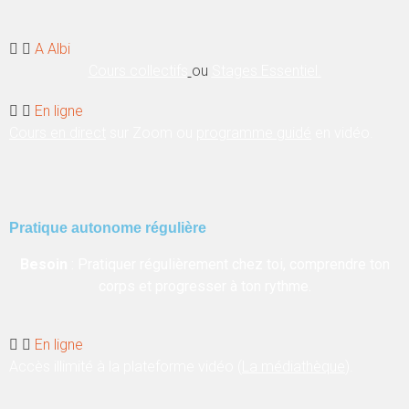
A Albi
Cours collectifs
ou
Stages Essentiel.
En ligne
Cours en direct
sur Zoom ou
programme guidé
en vidéo.
Pratique autonome régulière
Besoin
: Pratiquer régulièrement chez toi, comprendre ton
corps et progresser à ton rythme.
En ligne
Accès illimité à la plateforme vidéo (
La médiathèque
).