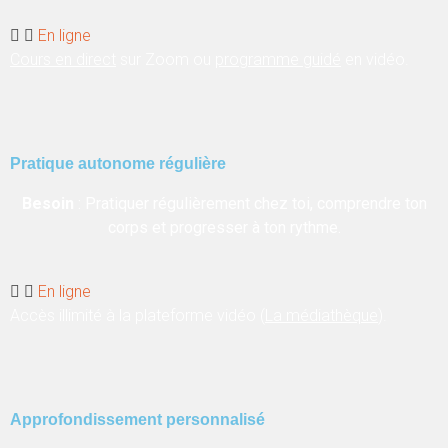
En ligne
Cours en direct
sur Zoom ou
programme guidé
en vidéo.
Pratique autonome régulière
Besoin
: Pratiquer régulièrement chez toi, comprendre ton
corps et progresser à ton rythme.
En ligne
Accès illimité à la plateforme vidéo (
La médiathèque
).
Approfondissement personnalisé