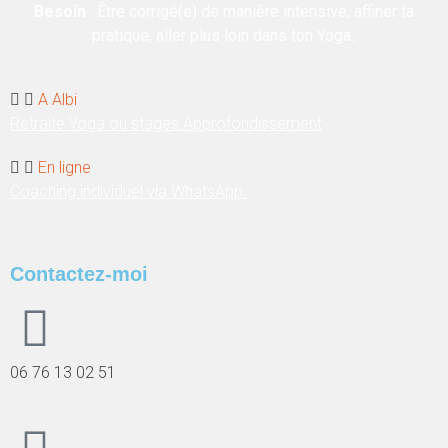
Besoin
: Être corrigé(e) de manière intensive, affiner ta
pratique, aller plus loin dans ton Yoga..
A Albi
Retraite Yoga ou stages Approfondissement
En ligne
Coaching individuel via WhatsApp.
Contactez-moi
06 76 13 02 51