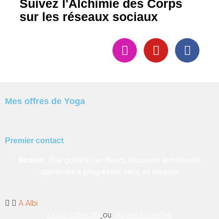
Suivez l'Alchimie des Corps
sur les réseaux sociaux
Mes offres de Yoga
Premier contact
Besoin
:
Être guidé(e) en direct, découvrir la méthode,
apprendre à progresser sans se blesser
A Albi
Cours collectifs
ou
Stages Essentiel.