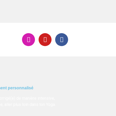
ent personnalisé
corrigé(e) de manière intensive,
ue, aller plus loin dans ton Yoga..