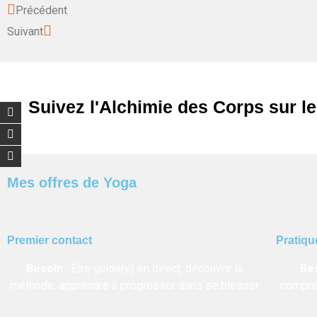
Précédent
Suivant
Suivez l'Alchimie des Corps sur l
Mes offres de Yoga
Premier contact
Pratiqu
Besoin
:
Être guidé(e) en direct, découvrir la
Be
méthode, apprendre à progresser sans se blesser
compren