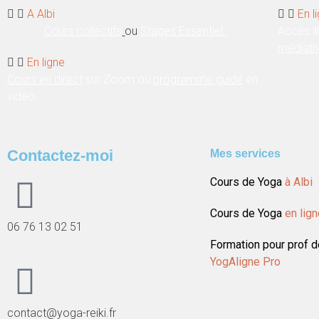
A Albi
En l
Cours collectifs
ou
Stages Essentiel.
Accès il
médiat
En ligne
Cours en direct
sur Zoom ou
programme guidé
en
vidéo.
Contactez-moi
Mes services
Cours de Yoga
à Albi
Cours de Yoga
en lig
06 76 13 02 51
Formation pour prof d
YogAligne Pro
contact@yoga-reiki.fr