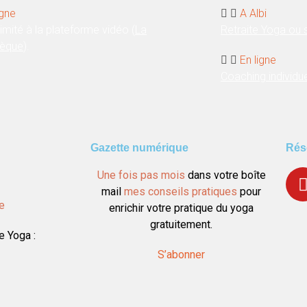
igne
A Albi
limité à la plateforme vidéo (
La
Retraite Yoga ou
hèque
).
En ligne
Coaching individu
Gazette numérique
Rés
Une fois pas mois
dans votre boîte
mail
mes conseils pratiques
pour
ne
enrichir votre pratique du yoga
gratuitement.
e Yoga :
S’abonner