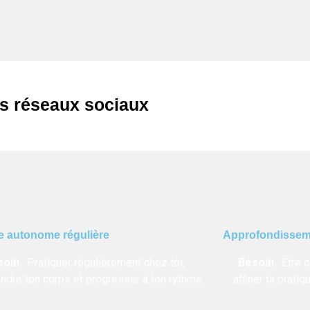
es réseaux sociaux
e autonome régulière
Approfondissem
soin
: Pratiquer régulièrement chez toi,
Besoin
: Être 
dre ton corps et progresser à ton rythme.
affiner ta pratiq