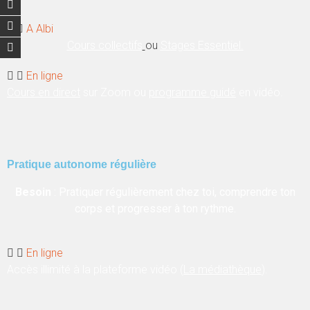
A Albi
Cours collectifs
ou
Stages Essentiel.
En ligne
Cours en direct
sur Zoom ou
programme guidé
en vidéo.
Pratique autonome régulière
Besoin
: Pratiquer régulièrement chez toi, comprendre ton
corps et progresser à ton rythme.
En ligne
Accès illimité à la plateforme vidéo (
La médiathèque
).