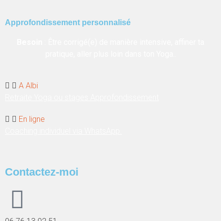
Approfondissement personnalisé
Besoin
: Être corrigé(e) de manière intensive, affiner ta
pratique, aller plus loin dans ton Yoga..
A Albi
Retraite Yoga ou stages Approfondissement
En ligne
Coaching individuel via WhatsApp.
Contactez-moi