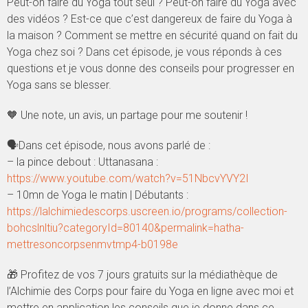
Peut-on faire du Yoga tout seul ? Peut-on faire du Yoga avec
des vidéos ? Est-ce que c’est dangereux de faire du Yoga à
la maison ? Comment se mettre en sécurité quand on fait du
Yoga chez soi ? Dans cet épisode, je vous réponds à ces
questions et je vous donne des conseils pour progresser en
Yoga sans se blesser.
🧡 Une note, un avis, un partage pour me soutenir !
🗣Dans cet épisode, nous avons parlé de :
– la pince debout : Uttanasana :
https://www.youtube.com/watch?v=51NbcvYVY2I
– 10mn de Yoga le matin | Débutants :
https://lalchimiedescorps.uscreen.io/programs/collection-
bohcslnltiu?categoryId=80140&permalink=hatha-
mettresoncorpsenmvtmp4-b0198e
🎁 Profitez de vos 7 jours gratuits sur la médiathèque de
l’Alchimie des Corps pour faire du Yoga en ligne avec moi et
mettre en application les conseils que je donne dans ce