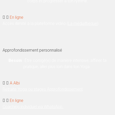
corps et progresser à ton rythme.
En ligne
Accès illimité à la plateforme vidéo (
La médiathèque
).
Approfondissement personnalisé
Besoin
: Être corrigé(e) de manière intensive, affiner ta
pratique, aller plus loin dans ton Yoga..
A Albi
Retraite Yoga ou stages Approfondissement
En ligne
Coaching individuel via WhatsApp.