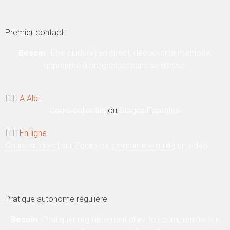
Premier contact
Besoin
:
Être guidé(e) en direct, découvrir la méthode,
apprendre à progresser sans se blesser
A Albi
Cours collectifs
ou
Stages Essentiel.
En ligne
Cours en direct
sur Zoom ou
programme guidé
en vidéo.
Pratique autonome régulière
Besoin
: Pratiquer régulièrement chez toi, comprendre ton