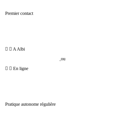
Premier contact
Besoin
:
Être guidé(e) en direct, découvrir la méthode, apprendre
à progresser sans se blesser
A Albi
Cours collectifs
ou
Stages Essentiel.
En ligne
Cours en direct
sur Zoom ou
programme guidé
en vidéo.
Pratique autonome régulière
Besoin
: Pratiquer régulièrement chez toi, comprendre ton corps
et progresser à ton rythme.