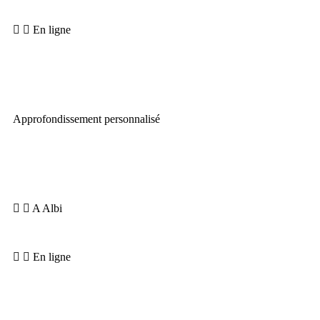
En ligne
Accès illimité à la plateforme vidéo (
La médiathèque
).
Approfondissement personnalisé
Besoin
: Être corrigé(e) de manière intensive, affiner ta pratique,
aller plus loin dans ton Yoga..
A Albi
Retraite Yoga ou stages Approfondissement
En ligne
Coaching individuel via WhatsApp.