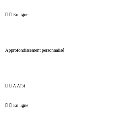
En ligne
Accès illimité à la plateforme vidéo (
La médiathèque
).
Approfondissement personnalisé
Besoin
: Être corrigé(e) de manière intensive, affiner ta pratique,
aller plus loin dans ton Yoga..
A Albi
Retraite Yoga ou stages Approfondissement
En ligne
Coaching individuel via WhatsApp.