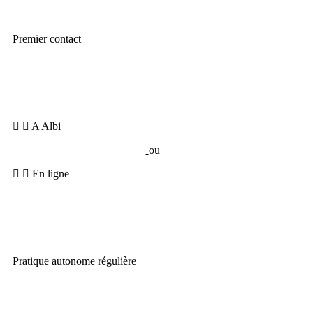
Premier contact
Besoin
:
Être guidé(e) en direct, découvrir la méthode, apprendre
à progresser sans se blesser
A Albi
Cours collectifs
ou
Stages Essentiel.
En ligne
Cours en direct
sur Zoom ou
programme guidé
en vidéo.
Pratique autonome régulière
Besoin
: Pratiquer régulièrement chez toi, comprendre ton corps
et progresser à ton rythme.