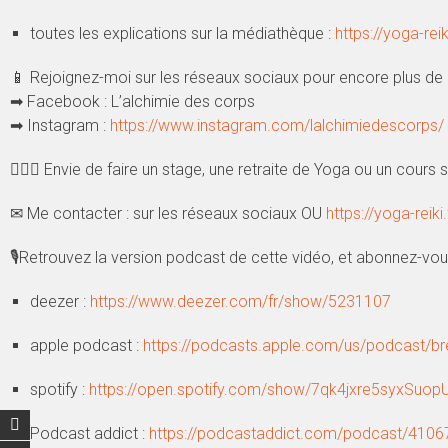
toutes les explications sur la médiathèque :
https://yoga-re
📱 Rejoignez-moi sur les réseaux sociaux pour encore plus de
➡ Facebook : L’alchimie des corps
➡ Instagram :
https://www.instagram.com/lalchimiedescorps/
🧘🏻‍♂️ Envie de faire un stage, une retraite de Yoga ou un cour
✉ Me contacter : sur les réseaux sociaux OU
https://yoga-reiki
🎙Retrouvez la version podcast de cette vidéo, et abonnez-vous 
deezer :
https://www.deezer.com/fr/show/5231107
apple podcast :
https://podcasts.apple.com/us/podcast/b
spotify :
https://open.spotify.com/show/7qk4jxre5syxSuo
Podcast addict :
https://podcastaddict.com/podcast/4106