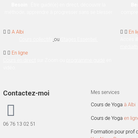
Besoin
:
Être guidé(e) en direct, découvrir la
Be
méthode, apprendre à progresser sans se blesser
compren
A Albi
En l
Cours collectifs
ou
Stages Essentiel.
Accès il
médiat
En ligne
Cours en direct
sur Zoom ou
programme guidé
en
vidéo.
Contactez-moi
Mes services
Cours de Yoga
à Albi
Cours de Yoga
en lig
06 76 13 02 51
Formation pour prof d