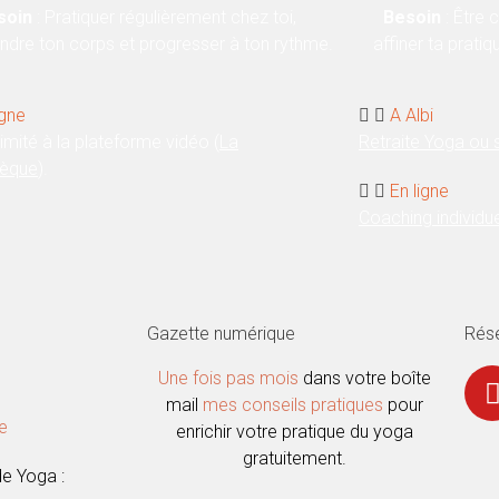
soin
: Pratiquer régulièrement chez toi,
Besoin
: Être 
dre ton corps et progresser à ton rythme.
affiner ta pratiq
igne
A Albi
limité à la plateforme vidéo (
La
Retraite Yoga ou
hèque
).
En ligne
Coaching individu
Gazette numérique
Rés
Une fois pas mois
dans votre boîte
mail
mes conseils pratiques
pour
ne
enrichir votre pratique du yoga
gratuitement.
e Yoga :