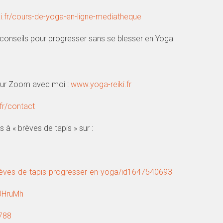
iki.fr/cours-de-yoga-en-ligne-mediatheque
 conseils pour progresser sans se blesser en Yoga
s sur Zoom avec moi :
www.yoga-reiki.fr
.fr/contact
à « brèves de tapis » sur :
rèves-de-tapis-progresser-en-yoga/id1647540693
pUHruMh
788