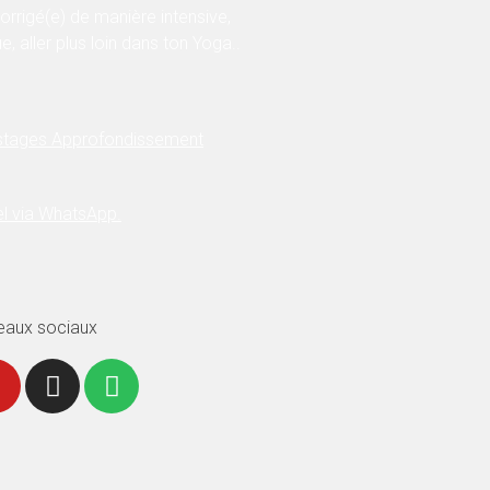
corrigé(e) de manière intensive,
ue, aller plus loin dans ton Yoga..
 stages Approfondissement
el via WhatsApp.
eaux sociaux