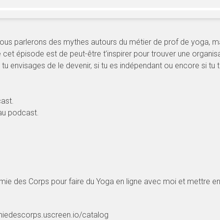
ous parlerons des mythes autours du métier de prof de yoga, mai
cet épisode est de peut-être t’inspirer pour trouver une organisat
i tu envisages de le devenir, si tu es indépendant ou encore si tu
st. ⁠
au podcast.⁠
himie des Corps pour faire du Yoga en ligne avec moi et mettre en
imiedescorps.uscreen.io/catalog