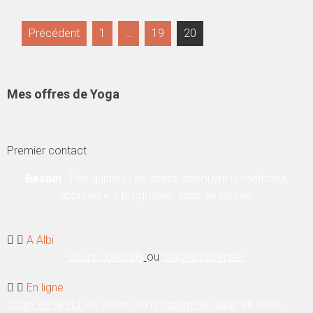
Précédent
1
…
19
20
Mes offres de Yoga
Premier contact
Besoin
:
Être guidé(e) en direct, découvrir la méthode,
apprendre à progresser sans se blesser
A Albi
Cours collectifs
ou
Stages Essentiel.
En ligne
Cours en direct
sur Zoom ou
programme guidé
en vidéo.