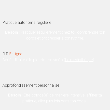
Pratique autonome régulière
Besoin
: Pratiquer régulièrement chez toi, comprendre ton
corps et progresser à ton rythme.
En ligne
Accès illimité à la plateforme vidéo (
La médiathèque
).
Approfondissement personnalisé
Besoin
: Être corrigé(e) de manière intensive, affiner ta
pratique, aller plus loin dans ton Yoga..